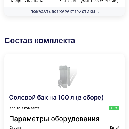
Модель клапана
S5E (5 кн., умягч. со счетчик.)
Бренд клапана
Clack
ПОКАЗАТЬ ВСЕ ХАРАКТЕРИСТИКИ
READ LESS
Тип управления
автоматический
Количество колонн
1
Количество клапанов
1
Состав комплекта
Наличие счетчика
Да
Объем реагентной емкости, литр
100
Диаметр вход
1"
Диаметр выход
1"
Диаметр дренаж
1"
Габариты
Транспортный объем, м3
0,31722
Солевой бак на 100 л (в сборе)
Длина, мм
780
Ширина,мм
450
Кол-во в комлекте
1 шт.
Высота, мм
1672
Параметры оборудования
Вес
21,452 кг
Страна
Китай