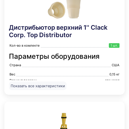
Дистрибьютор верхний 1'' Clack
Corp. Top Distributor
Кол-во в комлекте
1 шт.
Параметры оборудования
Страна
США
Вес
0,15 кг
Вариант посадки
стандарт
Показать все характеристики
Устанавливается в автоматические клапаны управления
''Clack Corporation''. По типу исполнения бывают
байонетные (на фото) и клеевые (фиксируются на клапане
клеем для ПВХ). Предназначены для равномерного
распределения потока воды при основной работе клапана
на фильтрацию и для удерживания «кипящего слоя» при
обратной промывке фильтра. Выполняются из светлого