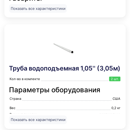
Ширина,мм
335
Показать все характеристики
Высота, мм
1375
Вес
12,5 кг
Глубина, мм
335
Стандарт корпуса
1354
Цвет
натуральный
Материал
стекловолокно
Отверстие сверху
да
Отверстие снизу
нет
Диаметр подключения к корпусу
2 1/2"
Труба водоподъемная 1,05'' (3,05м)
Тип подключения
резьба
Кол-во в комлекте
2 шт.
Диаметр подключения к корпусу (колонне)
2 1/2"
Параметры оборудования
Корпус Noyi 1354-2.5 изготавливается из полиэтилена,
усиленного с внешней стороны стекловолоконной нитью,
Страна
США
благодаря чему он способен выдерживать давление до 10
бар. Цвет корпуса - желтый. Запрещается использование
Вес
0,2 кг
корпуса фильтра в процессах, в которых внутри корпуса
Вариант посадки
вертикально
может образовываться вакуум. Технические
Показать все характеристики
характеристики: • Объем: 105.3л • Присоединительный
Труба продается кратно 3,05 м, 1,7 м или 1,35 м. Цена
размер: 2 1/2'' • Диаметр: 335 мм • Высота: 1375 мм • Вес: