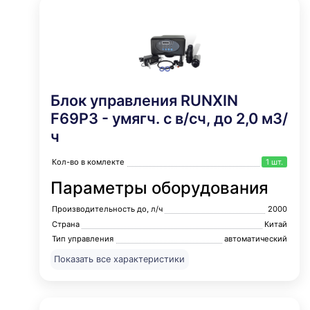
устанавливаемую вертикально по центру корпуса
фильтра. Её верхняя часть соединяется с блоком
управления, а на нижнюю часть закрепляется нижний
распределитель, называемый часто
дистрибьютором (от английского distributor).
Блок управления RUNXIN
F69P3 - умягч. с в/сч, до 2,0 м3/
ч
Кол-во в комлекте
1 шт.
Параметры оборудования
Производительность до, л/ч
2000
Страна
Китай
Тип управления
автоматический
Диаметр выход
3/4"
Показать все характеристики
Диаметр дренаж
1/2"
Габариты